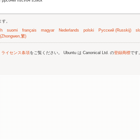
f ppc64el riscv64 s390x
ます。
sh
suomi
français
magyar
Nederlands
polski
Русский (Russkij)
sl
(Zhongwen,繁)
;
ライセンス条項
をご覧ください。 Ubuntu は Canonical Ltd. の
登録商標
です