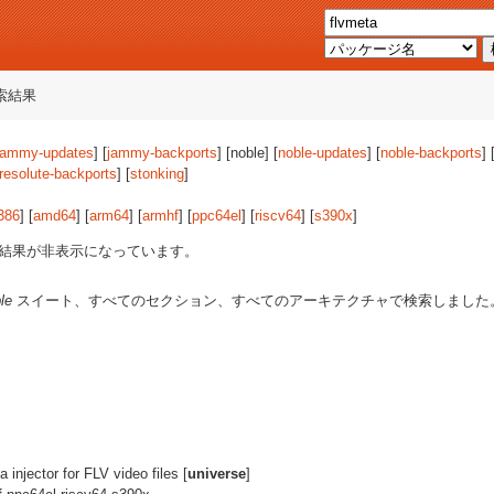
索結果
jammy-updates
] [
jammy-backports
] [noble] [
noble-updates
] [
noble-backports
] 
resolute-backports
] [
stonking
]
386
] [
amd64
] [
arm64
] [
armhf
] [
ppc64el
] [
riscv64
] [
s390x
]
結果が非表示になっています。
le
スイート、すべてのセクション、すべてのアーキテクチャで検索しました
 injector for FLV video files [
universe
]