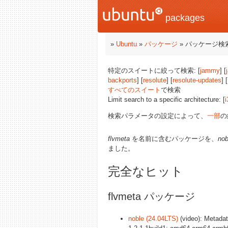
packages
»
Ubuntu
»
パッケージ
» パッケージ検
特定のスイートに絞って検索: [
jammy
] [
backports
] [
resolute
] [
resolute-updates
] [
すべてのスイート
で検索
Limit search to a specific architecture: [
i
検索パラメータの設定によって、
一部
の
flvmeta
を名前に含むパッケージを、
nob
ました。
完全なヒット
flvmeta パッケージ
noble (24.04LTS)
(video): Metadata