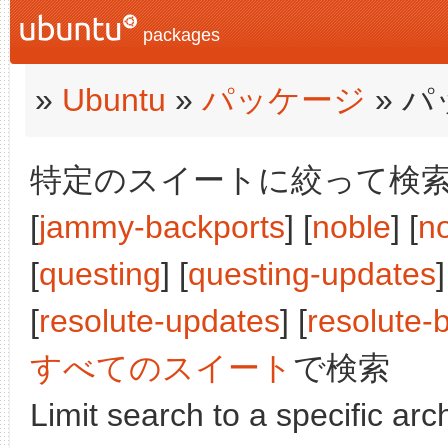
packages
»
Ubuntu
»
パッケージ
» 
特定のスイートに絞って検索:
[
jammy-backports
] [
noble
] [
n
[
questing
] [
questing-updates
]
[
resolute-updates
] [
resolute-
すべてのスイート
で検索
Limit search to a specific arch