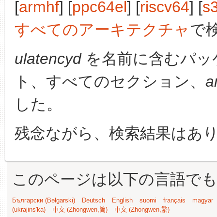
[
armhf
] [
ppc64el
] [
riscv64
] [
s
すべてのアーキテクチャ
で
ulatencyd
を名前に含むパッ
ト、すべてのセクション、
a
した。
残念ながら、検索結果はあ
このページは以下の言語で
Български (Bəlgarski)
Deutsch
English
suomi
français
magyar
(ukrajins'ka)
中文 (Zhongwen,简)
中文 (Zhongwen,繁)