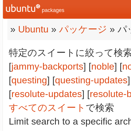
packages
»
Ubuntu
»
パッケージ
» 
特定のスイートに絞って検索:
[
jammy-backports
] [
noble
] [
n
[
questing
] [
questing-updates
]
[
resolute-updates
] [
resolute-
すべてのスイート
で検索
Limit search to a specific arch