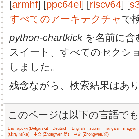
[
armhf
] [
ppc64el
] [
riscv64
] [
s
すべてのアーキテクチャ
で
python-chartkick
を名前に含
スイート、すべてのセクシ
しました。
残念ながら、検索結果はあ
このページは以下の言語で
Български (Bəlgarski)
Deutsch
English
suomi
français
magyar
(ukrajins'ka)
中文 (Zhongwen,简)
中文 (Zhongwen,繁)