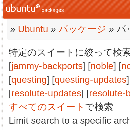
packages
»
Ubuntu
»
パッケージ
» 
特定のスイートに絞って検索:
[
jammy-backports
] [
noble
] [
n
[
questing
] [
questing-updates
]
[
resolute-updates
] [
resolute-
すべてのスイート
で検索
Limit search to a specific arch