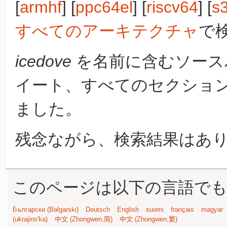
[
armhf
] [
ppc64el
] [
riscv64
] [
s
すべてのアーキテクチャ
で
icedove
を名前に含むソース
イート、すべてのセクショ
ました。
残念ながら、検索結果はあ
このページは以下の言語で
Български (Bəlgarski)
Deutsch
English
suomi
français
magyar
(ukrajins'ka)
中文 (Zhongwen,简)
中文 (Zhongwen,繁)