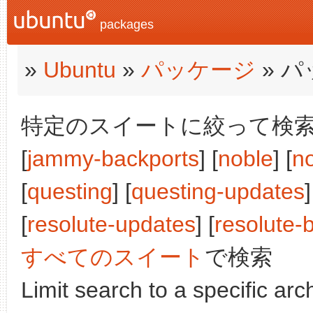
packages
»
Ubuntu
»
パッケージ
» 
特定のスイートに絞って検索:
[
jammy-backports
] [
noble
] [
n
[
questing
] [
questing-updates
]
[
resolute-updates
] [
resolute-
すべてのスイート
で検索
Limit search to a specific arch