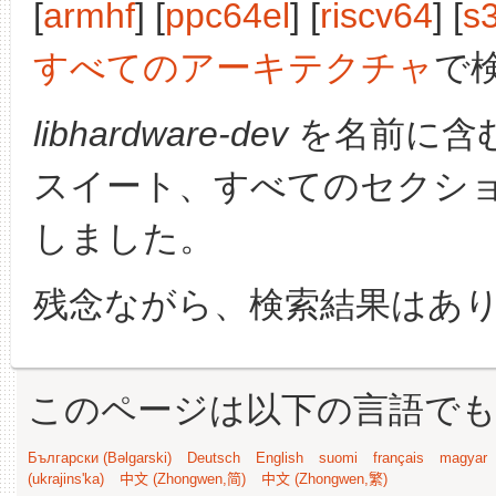
[
armhf
] [
ppc64el
] [
riscv64
] [
s
すべてのアーキテクチャ
で
libhardware-dev
を名前に含
スイート、すべてのセクシ
しました。
残念ながら、検索結果はあ
このページは以下の言語で
Български (Bəlgarski)
Deutsch
English
suomi
français
magyar
(ukrajins'ka)
中文 (Zhongwen,简)
中文 (Zhongwen,繁)