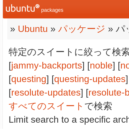
packages
»
Ubuntu
»
パッケージ
» 
特定のスイートに絞って検索:
[
jammy-backports
] [
noble
] [
n
[
questing
] [
questing-updates
]
[
resolute-updates
] [
resolute-
すべてのスイート
で検索
Limit search to a specific arch