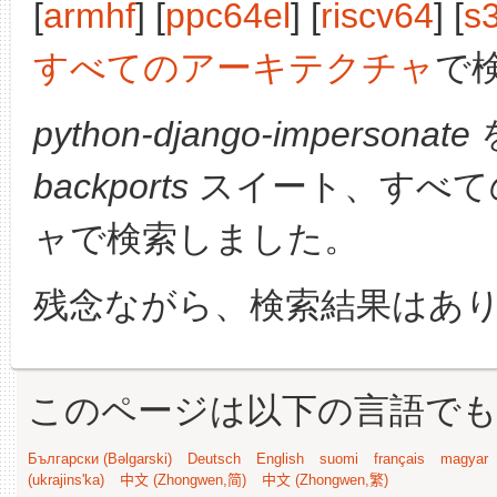
[
armhf
] [
ppc64el
] [
riscv64
] [
s
すべてのアーキテクチャ
で
python-django-impersonate
backports
スイート、すべて
ャで検索しました。
残念ながら、検索結果はあ
このページは以下の言語で
Български (Bəlgarski)
Deutsch
English
suomi
français
magyar
(ukrajins'ka)
中文 (Zhongwen,简)
中文 (Zhongwen,繁)