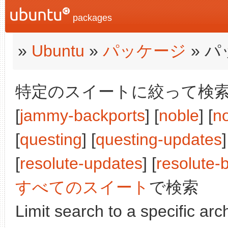
packages
»
Ubuntu
»
パッケージ
» 
特定のスイートに絞って検索:
[
jammy-backports
] [
noble
] [
n
[
questing
] [
questing-updates
]
[
resolute-updates
] [
resolute-
すべてのスイート
で検索
Limit search to a specific arch