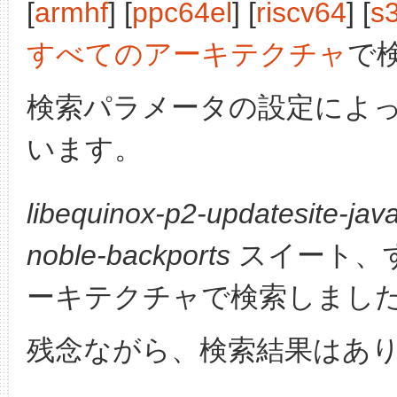
[
armhf
] [
ppc64el
] [
riscv64
] [
s
すべてのアーキテクチャ
で
検索パラメータの設定によ
います。
libequinox-p2-updatesite-jav
noble-backports
スイート、
ーキテクチャで検索しまし
残念ながら、検索結果はあ