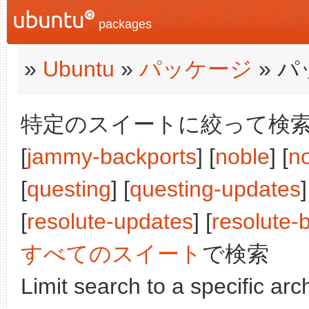
packages
»
Ubuntu
»
パッケージ
» 
特定のスイートに絞って検索:
[
jammy-backports
] [
noble
] [
n
[
questing
] [
questing-updates
]
[
resolute-updates
] [
resolute-
すべてのスイート
で検索
Limit search to a specific arch