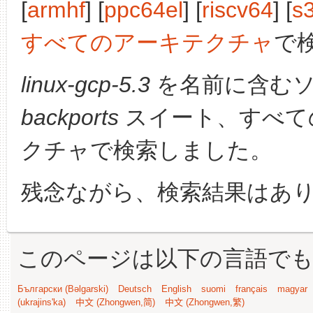
[
armhf
] [
ppc64el
] [
riscv64
] [
s
すべてのアーキテクチャ
で
linux-gcp-5.3
を名前に含むソ
backports
スイート、すべて
クチャで検索しました。
残念ながら、検索結果はあ
このページは以下の言語で
Български (Bəlgarski)
Deutsch
English
suomi
français
magyar
(ukrajins'ka)
中文 (Zhongwen,简)
中文 (Zhongwen,繁)