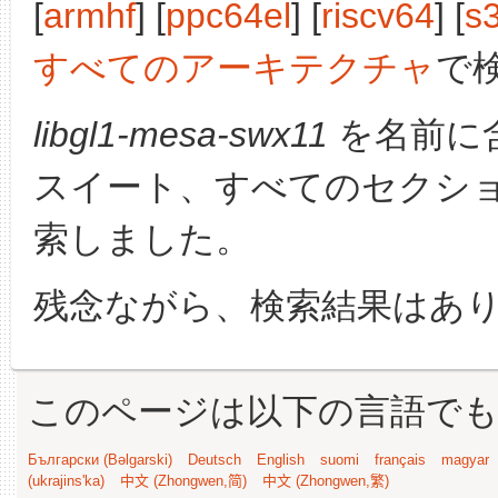
[
armhf
] [
ppc64el
] [
riscv64
] [
s
すべてのアーキテクチャ
で
libgl1-mesa-swx11
を名前に
スイート、すべてのセクシ
索しました。
残念ながら、検索結果はあ
このページは以下の言語で
Български (Bəlgarski)
Deutsch
English
suomi
français
magyar
(ukrajins'ka)
中文 (Zhongwen,简)
中文 (Zhongwen,繁)