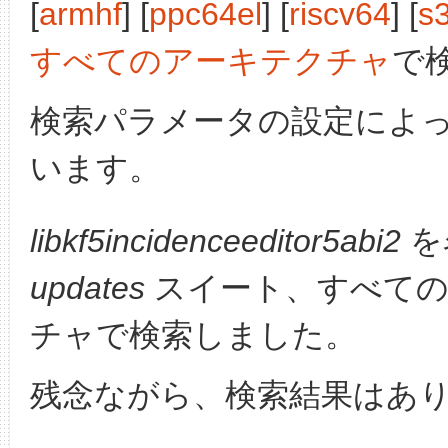
[
armhf
] [
ppc64el
] [
riscv64
] [
s
すべてのアーキテクチャ
で
検索パラメータの設定によ
います。
libkf5incidenceeditor5abi2
を
updates
スイート、すべての
チャで検索しました。
残念ながら、検索結果はあ