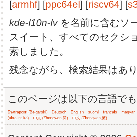
[
armhf
] [
ppc64el
] [
riscv64
] [
s
kde-l10n-lv
を名前に含むソ
スイート、すべてのセクシ
索しました。
残念ながら、検索結果はあ
このページは以下の言語で
Български (Bəlgarski)
Deutsch
English
suomi
français
magyar
(ukrajins'ka)
中文 (Zhongwen,简)
中文 (Zhongwen,繁)