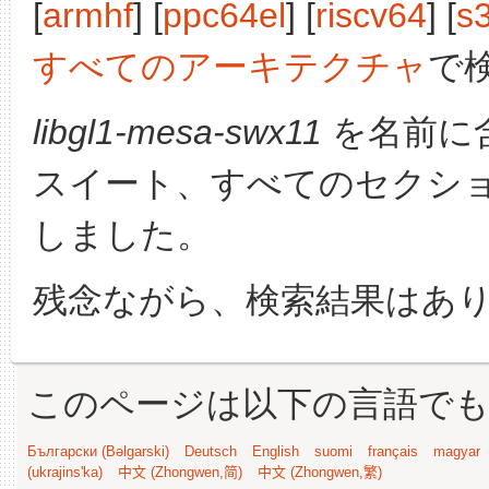
[
armhf
] [
ppc64el
] [
riscv64
] [
s
すべてのアーキテクチャ
で
libgl1-mesa-swx11
を名前に
スイート、すべてのセクシ
しました。
残念ながら、検索結果はあ
このページは以下の言語で
Български (Bəlgarski)
Deutsch
English
suomi
français
magyar
(ukrajins'ka)
中文 (Zhongwen,简)
中文 (Zhongwen,繁)