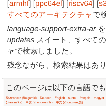
[
armhf
] [
ppc64el
] [
riscv64
] [
s
すべてのアーキテクチャ
で
language-support-extra-ar
を
updates
スイート、すべての
ャで検索しました。
残念ながら、検索結果はあ
このページは以下の言語で
Български (Bəlgarski)
Deutsch
English
suomi
français
magyar
(ukrajins'ka)
中文 (Zhongwen,简)
中文 (Zhongwen,繁)