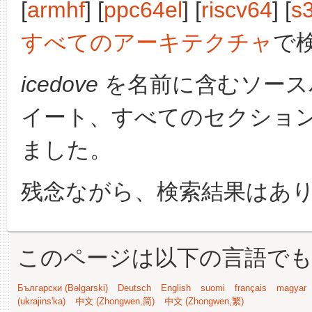
[
armhf
] [
ppc64el
] [
riscv64
] [
s
すべてのアーキテクチャ
で
icedove
を名前に含むソース
イート、すべてのセクショ
ました。
残念ながら、検索結果はあ
このページは以下の言語で
Български (Bəlgarski)
Deutsch
English
suomi
français
magyar
(ukrajins'ka)
中文 (Zhongwen,简)
中文 (Zhongwen,繁)