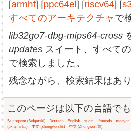
[
armhf
] [
ppc64el
] [
riscv64
] [
s
すべてのアーキテクチャ
で
lib32go7-dbg-mips64-cross
updates
スイート、すべての
で検索しました。
残念ながら、検索結果はあ
このページは以下の言語で
Български (Bəlgarski)
Deutsch
English
suomi
français
magyar
(ukrajins'ka)
中文 (Zhongwen,简)
中文 (Zhongwen,繁)