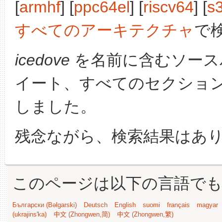
[
armhf
] [
ppc64el
] [
riscv64
] [
s
すべてのアーキテクチャ
で
icedove
を名前に含むソース
イート、すべてのセクショ
しました。
残念ながら、検索結果はあ
このページは以下の言語で
Български (Bəlgarski)
Deutsch
English
suomi
français
magyar
(ukrajins'ka)
中文 (Zhongwen,简)
中文 (Zhongwen,繁)