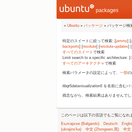
packages
»
Ubuntu
»
パッケージ
» パッケージ検
特定のスイートに絞って検索: [
jammy
] [
backports
] [
resolute
] [
resolute-updates
] [
すべてのスイート
で検索
Limit search to a specific architecture: [
i
すべてのアーキテクチャ
で検索
検索パラメータの設定によって、
一部
の
libqt5datavisualization5
を名前に含むパ
残念ながら、検索結果はありませんでし
このページは以下の言語でもご覧になれ
Български (Bəlgarski)
Deutsch
Engli
(ukrajins'ka)
中文 (Zhongwen,简)
中文 