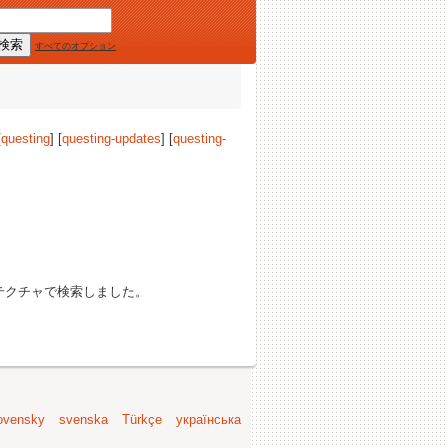
すべてのオプション
[
questing
] [
questing-updates
] [
questing-
テクチャで検索しました。
ovensky
svenska
Türkçe
українська