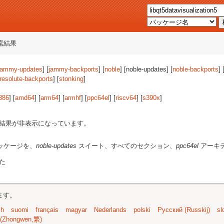
索結果
jammy-updates
] [
jammy-backports
] [
noble
] [noble-updates] [
noble-backports
] 
resolute-backports
] [
stonking
]
386
] [
amd64
] [
arm64
] [
armhf
] [
ppc64el
] [
riscv64
] [
s390x
]
結果が非表示になっています。
ッケージを、
noble-updates
スイート、すべてのセクション、
ppc64el
アーキ
た
ます。
sh
suomi
français
magyar
Nederlands
polski
Русский (Russkij)
sl
(Zhongwen,繁)