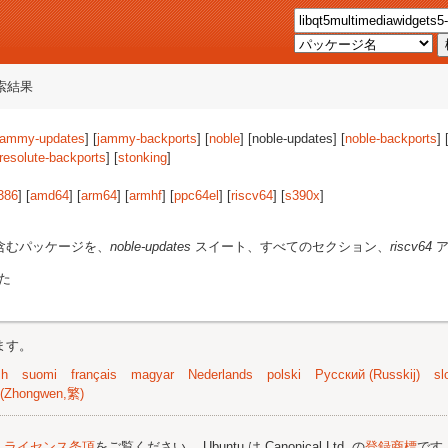
索結果
jammy-updates
] [
jammy-backports
] [
noble
] [noble-updates] [
noble-backports
] 
resolute-backports
] [
stonking
]
386
] [
amd64
] [
arm64
] [
armhf
] [
ppc64el
] [
riscv64
] [
s390x
]
含むパッケージを、
noble-updates
スイート、すべてのセクション、
riscv64
ア
た
ます。
sh
suomi
français
magyar
Nederlands
polski
Русский (Russkij)
sl
(Zhongwen,繁)
;
ライセンス条項
をご覧ください。 Ubuntu は Canonical Ltd. の
登録商標
です