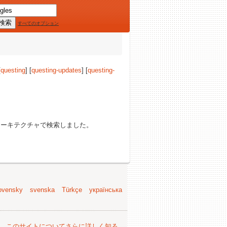
すべてのオプション
[
questing
] [
questing-updates
] [
questing-
ーキテクチャで検索しました。
ovensky
svenska
Türkçe
українська
。
このサイトについてさらに詳しく知る