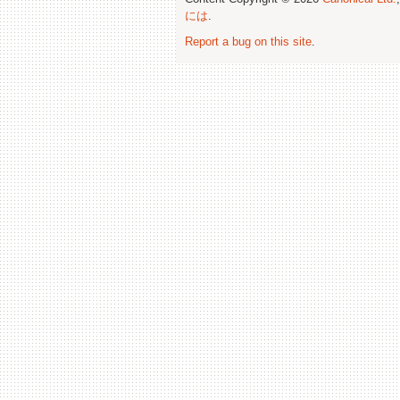
には
.
Report a bug on this site
.