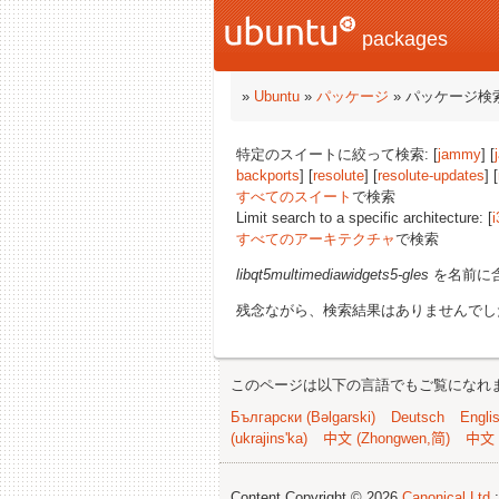
packages
»
Ubuntu
»
パッケージ
» パッケージ検
特定のスイートに絞って検索: [
jammy
] [
backports
] [
resolute
] [
resolute-updates
] [
すべてのスイート
で検索
Limit search to a specific architecture: [
i
すべてのアーキテクチャ
で検索
libqt5multimediawidgets5-gles
を名前に
残念ながら、検索結果はありませんでし
このページは以下の言語でもご覧になれ
Български (Bəlgarski)
Deutsch
Engli
(ukrajins'ka)
中文 (Zhongwen,简)
中文 
Content Copyright © 2026
Canonical Ltd.