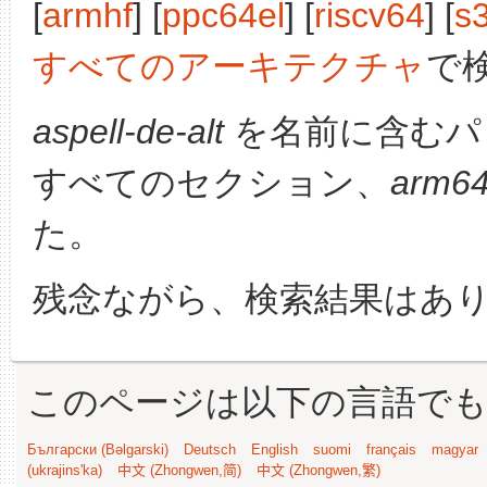
[
armhf
] [
ppc64el
] [
riscv64
] [
s
すべてのアーキテクチャ
で
aspell-de-alt
を名前に含むパ
すべてのセクション、
arm6
た。
残念ながら、検索結果はあ
このページは以下の言語で
Български (Bəlgarski)
Deutsch
English
suomi
français
magyar
(ukrajins'ka)
中文 (Zhongwen,简)
中文 (Zhongwen,繁)