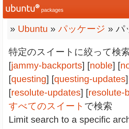
packages
»
Ubuntu
»
パッケージ
» 
特定のスイートに絞って検索:
[
jammy-backports
] [
noble
] [
n
[
questing
] [
questing-updates
]
[
resolute-updates
] [
resolute-
すべてのスイート
で検索
Limit search to a specific arch