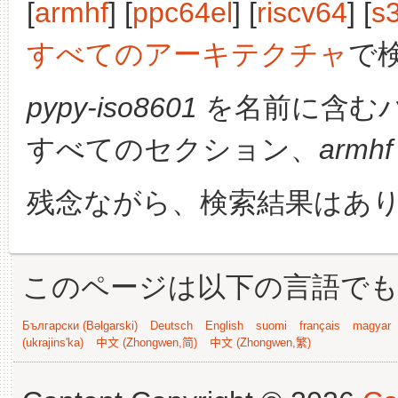
[
armhf
] [
ppc64el
] [
riscv64
] [
s
すべてのアーキテクチャ
で
pypy-iso8601
を名前に含む
すべてのセクション、
armhf
残念ながら、検索結果はあ
このページは以下の言語で
Български (Bəlgarski)
Deutsch
English
suomi
français
magyar
(ukrajins'ka)
中文 (Zhongwen,简)
中文 (Zhongwen,繁)