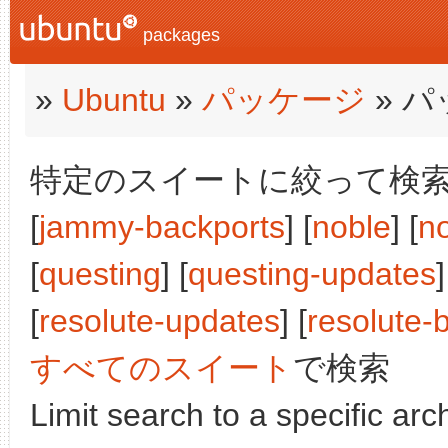
packages
»
Ubuntu
»
パッケージ
» 
特定のスイートに絞って検索:
[
jammy-backports
] [
noble
] [
n
[
questing
] [
questing-updates
]
[
resolute-updates
] [
resolute-
すべてのスイート
で検索
Limit search to a specific arch