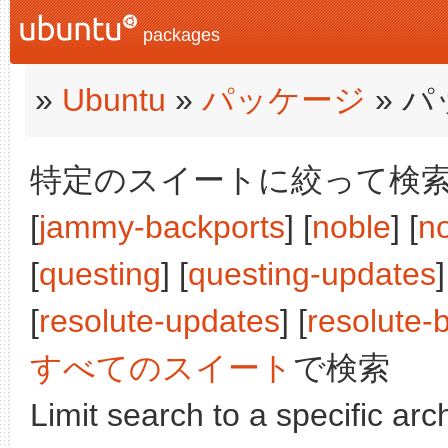
packages
»
Ubuntu
»
パッケージ
» 
特定のスイートに絞って検索:
[
jammy-backports
] [
noble
] [
n
[
questing
] [
questing-updates
]
[
resolute-updates
] [
resolute-
すべてのスイート
で検索
Limit search to a specific arch