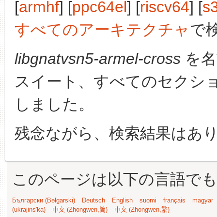
[
armhf
] [
ppc64el
] [
riscv64
] [
s
すべてのアーキテクチャ
で
libgnatvsn5-armel-cross
を名
スイート、すべてのセクシ
しました。
残念ながら、検索結果はあ
このページは以下の言語で
Български (Bəlgarski)
Deutsch
English
suomi
français
magyar
(ukrajins'ka)
中文 (Zhongwen,简)
中文 (Zhongwen,繁)