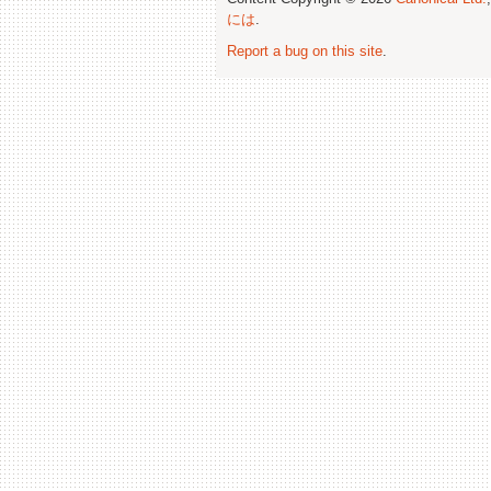
には
.
Report a bug on this site
.