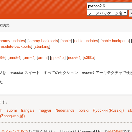
索結果
jammy-updates
] [
jammy-backports
] [
noble
] [
noble-updates
] [
noble-backports
] 
resolute-backports
] [
stonking
]
386
] [
amd64
] [
arm64
] [
armhf
] [
ppc64el
] [
riscv64
] [
s390x
]
ジを、
oracular
スイート、すべてのセクション、
riscv64
アーキテクチャで検
た
ます。
sh
suomi
français
magyar
Nederlands
polski
Русский (Russkij)
sl
(Zhongwen,繁)
;
ライセンス条項
をご覧ください。 Ubuntu は Canonical Ltd. の
登録商標
です