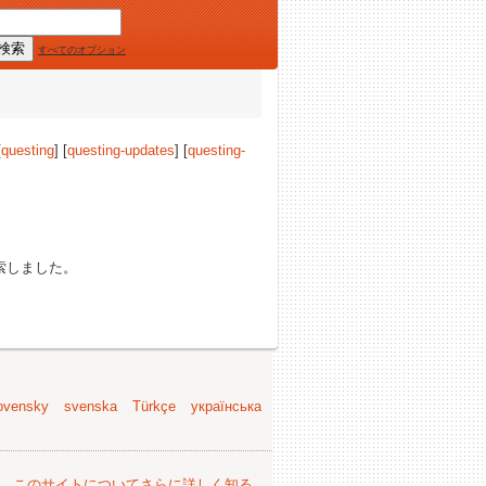
すべてのオプション
[
questing
] [
questing-updates
] [
questing-
索しました。
ovensky
svenska
Türkçe
українська
。
このサイトについてさらに詳しく知る