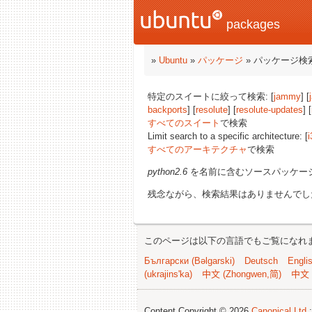
packages
»
Ubuntu
»
パッケージ
» パッケージ検
特定のスイートに絞って検索: [
jammy
] [
backports
] [
resolute
] [
resolute-updates
] [
すべてのスイート
で検索
Limit search to a specific architecture: [
i
すべてのアーキテクチャ
で検索
python2.6
を名前に含むソースパッケー
残念ながら、検索結果はありませんでし
このページは以下の言語でもご覧になれ
Български (Bəlgarski)
Deutsch
Engli
(ukrajins'ka)
中文 (Zhongwen,简)
中文 
Content Copyright © 2026
Canonical Ltd.