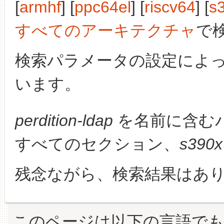
[
armhf
] [
ppc64el
] [
riscv64
] [
s
すべてのアーキテクチャ
で
検索パラメータの設定によ
います。
perdition-ldap
を名前に含む
すべてのセクション、
s390x
残念ながら、検索結果はあ
このページは以下の言語で