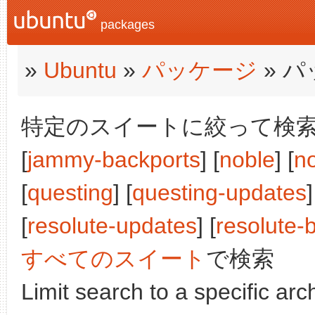
packages
»
Ubuntu
»
パッケージ
» 
特定のスイートに絞って検索:
[
jammy-backports
] [
noble
] [
n
[
questing
] [
questing-updates
]
[
resolute-updates
] [
resolute-
すべてのスイート
で検索
Limit search to a specific arch