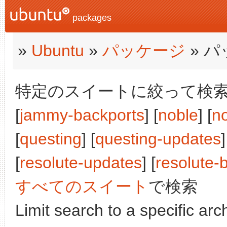
packages
»
Ubuntu
»
パッケージ
» 
特定のスイートに絞って検索:
[
jammy-backports
] [
noble
] [
n
[
questing
] [
questing-updates
]
[
resolute-updates
] [
resolute-
すべてのスイート
で検索
Limit search to a specific arch