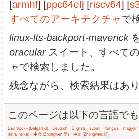
[
armhf
] [
ppc64el
] [
riscv64
] [
s
すべてのアーキテクチャ
で
linux-lts-backport-maverick
を
oracular
スイート、すべての
ャで検索しました。
残念ながら、検索結果はあ
このページは以下の言語で
Български (Bəlgarski)
Deutsch
English
suomi
français
magyar
(ukrajins'ka)
中文 (Zhongwen,简)
中文 (Zhongwen,繁)