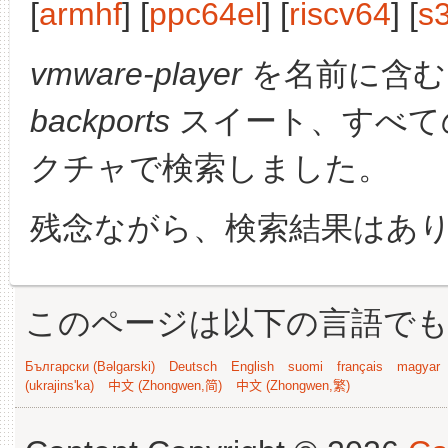
[
armhf
] [
ppc64el
] [
riscv64
] [
s
vmware-player
を名前に含む
backports
スイート、すべて
クチャで検索しました。
残念ながら、検索結果はあ
このページは以下の言語で
Български (Bəlgarski)
Deutsch
English
suomi
français
magyar
(ukrajins'ka)
中文 (Zhongwen,简)
中文 (Zhongwen,繁)