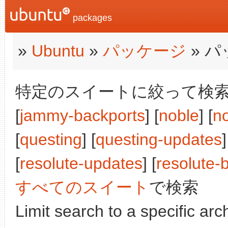
packages
»
Ubuntu
»
パッケージ
» 
特定のスイートに絞って検索:
[
jammy-backports
] [
noble
] [
n
[
questing
] [
questing-updates
]
[
resolute-updates
] [
resolute-
すべてのスイート
で検索
Limit search to a specific arch