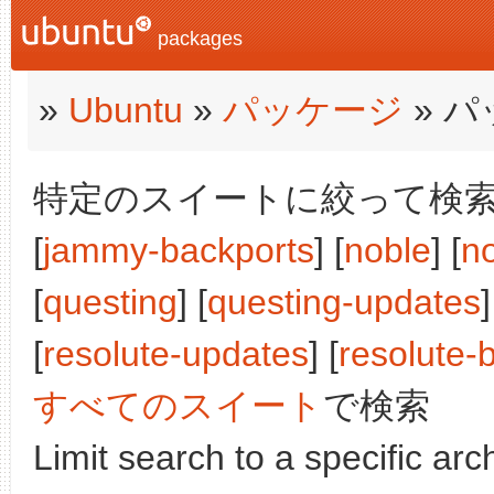
packages
»
Ubuntu
»
パッケージ
» 
特定のスイートに絞って検索:
[
jammy-backports
] [
noble
] [
n
[
questing
] [
questing-updates
]
[
resolute-updates
] [
resolute-
すべてのスイート
で検索
Limit search to a specific arch