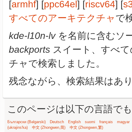
[
armhf
] [
ppc64el
] [
riscv64
] [
s
すべてのアーキテクチャ
で
kde-l10n-lv
を名前に含むソ
backports
スイート、すべて
チャで検索しました。
残念ながら、検索結果はあ
このページは以下の言語で
Български (Bəlgarski)
Deutsch
English
suomi
français
magyar
(ukrajins'ka)
中文 (Zhongwen,简)
中文 (Zhongwen,繁)