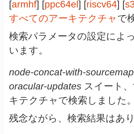
[
armhf
] [
ppc64el
] [
riscv64
] [
s
すべてのアーキテクチャ
で
検索パラメータの設定によ
います。
node-concat-with-sourcemap
oracular-updates
スイート、
キテクチャで検索しました
残念ながら、検索結果はあ