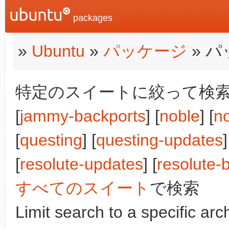
packages
»
Ubuntu
»
パッケージ
» 
特定のスイートに絞って検索:
[
jammy-backports
] [
noble
] [
n
[
questing
] [
questing-updates
]
[
resolute-updates
] [
resolute-
すべてのスイート
で検索
Limit search to a specific arch