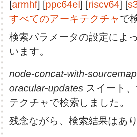
[
armhf
] [
ppc64el
] [
riscv64
] [
s
すべてのアーキテクチャ
で
検索パラメータの設定によ
います。
node-concat-with-sourcemap
oracular-updates
スイート、
テクチャで検索しました。
残念ながら、検索結果はあ