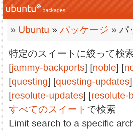
packages
»
Ubuntu
»
パッケージ
» 
特定のスイートに絞って検索:
[
jammy-backports
] [
noble
] [
n
[
questing
] [
questing-updates
]
[
resolute-updates
] [
resolute-
すべてのスイート
で検索
Limit search to a specific arch