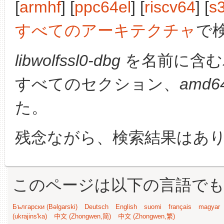
[
armhf
] [
ppc64el
] [
riscv64
] [
s
すべてのアーキテクチャ
で
libwolfssl0-dbg
を名前に含む
すべてのセクション、
amd6
た。
残念ながら、検索結果はあ
このページは以下の言語で
Български (Bəlgarski)
Deutsch
English
suomi
français
magyar
(ukrajins'ka)
中文 (Zhongwen,简)
中文 (Zhongwen,繁)