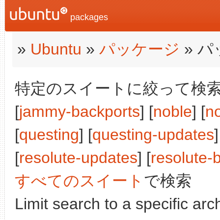
packages
»
Ubuntu
»
パッケージ
» 
特定のスイートに絞って検索:
[
jammy-backports
] [
noble
] [
n
[
questing
] [
questing-updates
]
[
resolute-updates
] [
resolute-
すべてのスイート
で検索
Limit search to a specific arch