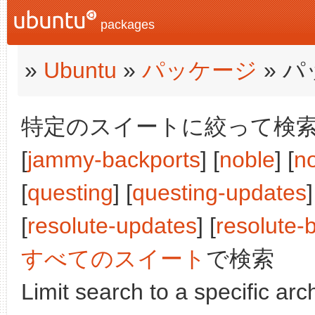
packages
»
Ubuntu
»
パッケージ
» 
特定のスイートに絞って検索:
[
jammy-backports
] [
noble
] [
n
[
questing
] [
questing-updates
]
[
resolute-updates
] [
resolute-
すべてのスイート
で検索
Limit search to a specific arch