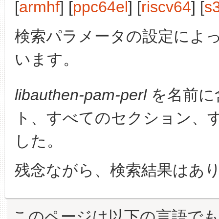
[
armhf
] [
ppc64el
] [
riscv64
] [
s
検索パラメータの設定によ
います。
libauthen-pam-perl
を名前に
ト、すべてのセクション、
した。
残念ながら、検索結果はあ
このページは以下の言語で