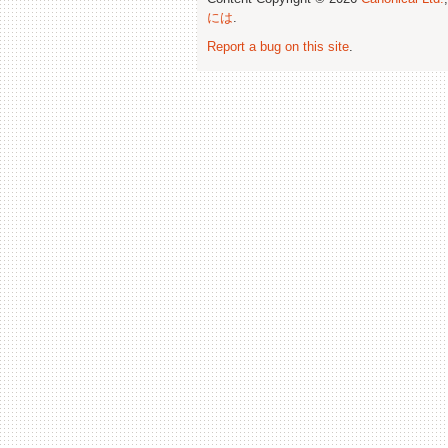
には
.
Report a bug on this site
.