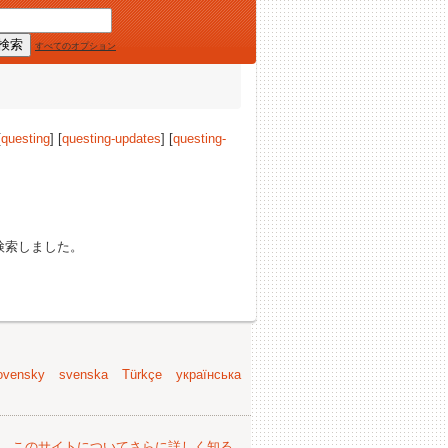
すべてのオプション
[
questing
] [
questing-updates
] [
questing-
検索しました。
ovensky
svenska
Türkçe
українська
。
このサイトについてさらに詳しく知る