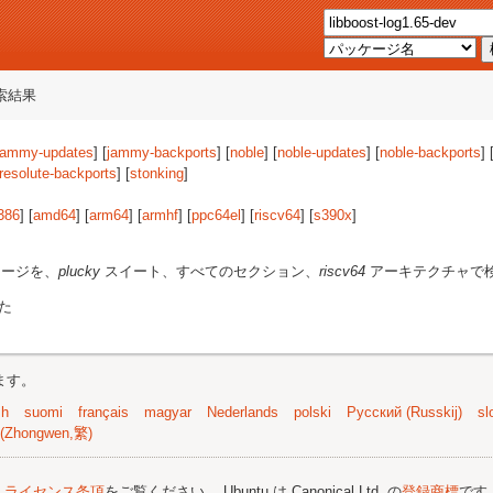
索結果
jammy-updates
] [
jammy-backports
] [
noble
] [
noble-updates
] [
noble-backports
] 
resolute-backports
] [
stonking
]
386
] [
amd64
] [
arm64
] [
armhf
] [
ppc64el
] [
riscv64
] [
s390x
]
ージを、
plucky
スイート、すべてのセクション、
riscv64
アーキテクチャで
た
ます。
sh
suomi
français
magyar
Nederlands
polski
Русский (Russkij)
sl
(Zhongwen,繁)
;
ライセンス条項
をご覧ください。 Ubuntu は Canonical Ltd. の
登録商標
です