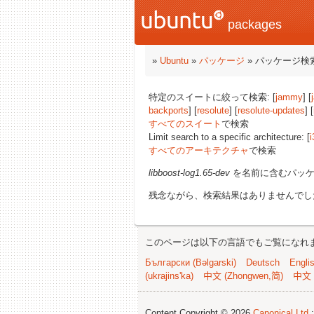
packages
»
Ubuntu
»
パッケージ
» パッケージ検
特定のスイートに絞って検索: [
jammy
] [
backports
] [
resolute
] [
resolute-updates
] [
すべてのスイート
で検索
Limit search to a specific architecture: [
i
すべてのアーキテクチャ
で検索
libboost-log1.65-dev
を名前に含むパッケ
残念ながら、検索結果はありませんでし
このページは以下の言語でもご覧になれ
Български (Bəlgarski)
Deutsch
Engli
(ukrajins'ka)
中文 (Zhongwen,简)
中文 
Content Copyright © 2026
Canonical Ltd.