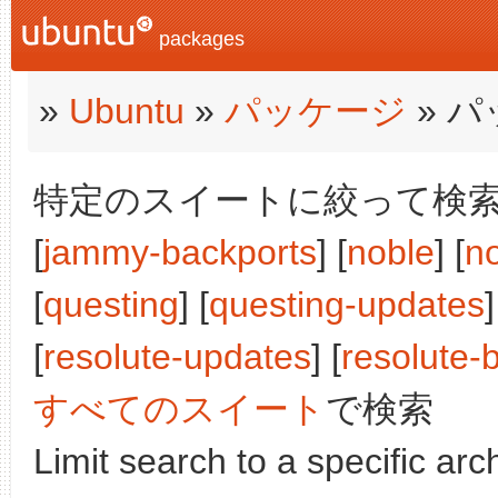
packages
»
Ubuntu
»
パッケージ
» 
特定のスイートに絞って検索:
[
jammy-backports
] [
noble
] [
n
[
questing
] [
questing-updates
]
[
resolute-updates
] [
resolute-
すべてのスイート
で検索
Limit search to a specific arch