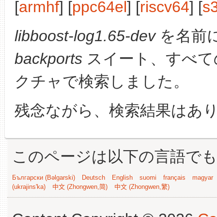
[
armhf
] [
ppc64el
] [
riscv64
] [
s
libboost-log1.65-dev
を名前
backports
スイート、すべて
クチャで検索しました。
残念ながら、検索結果はあ
このページは以下の言語で
Български (Bəlgarski)
Deutsch
English
suomi
français
magyar
(ukrajins'ka)
中文 (Zhongwen,简)
中文 (Zhongwen,繁)