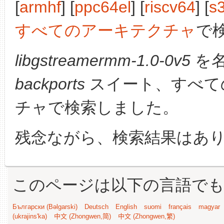
[
armhf
] [
ppc64el
] [
riscv64
] [
s
すべてのアーキテクチャ
で
libgstreamermm-1.0-0v5
を名
backports
スイート、すべて
チャで検索しました。
残念ながら、検索結果はあ
このページは以下の言語で
Български (Bəlgarski)
Deutsch
English
suomi
français
magyar
(ukrajins'ka)
中文 (Zhongwen,简)
中文 (Zhongwen,繁)