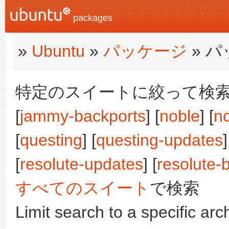
packages
»
Ubuntu
»
パッケージ
» 
特定のスイートに絞って検索:
[
jammy-backports
] [
noble
] [
n
[
questing
] [
questing-updates
]
[
resolute-updates
] [
resolute-
すべてのスイート
で検索
Limit search to a specific arch