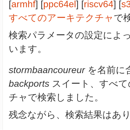
[
armhf
] [
ppc64el
] [
riscv64
] [
s
すべてのアーキテクチャ
で
検索パラメータの設定によ
います。
stormbaancoureur
を名前に
backports
スイート、すべて
チャで検索しました。
残念ながら、検索結果はあ