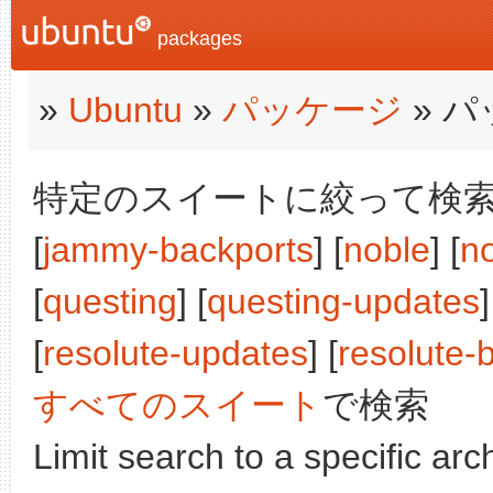
packages
»
Ubuntu
»
パッケージ
» 
特定のスイートに絞って検索:
[
jammy-backports
] [
noble
] [
n
[
questing
] [
questing-updates
]
[
resolute-updates
] [
resolute-
すべてのスイート
で検索
Limit search to a specific arch