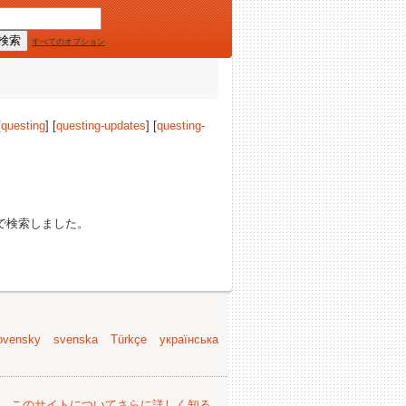
すべてのオプション
[
questing
] [
questing-updates
] [
questing-
で検索しました。
ovensky
svenska
Türkçe
українська
。
このサイトについてさらに詳しく知る