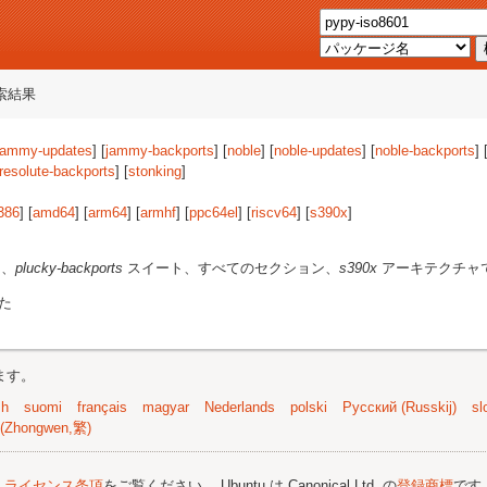
索結果
jammy-updates
] [
jammy-backports
] [
noble
] [
noble-updates
] [
noble-backports
] 
resolute-backports
] [
stonking
]
386
] [
amd64
] [
arm64
] [
armhf
] [
ppc64el
] [
riscv64
] [
s390x
]
を、
plucky-backports
スイート、すべてのセクション、
s390x
アーキテクチャ
た
ます。
sh
suomi
français
magyar
Nederlands
polski
Русский (Russkij)
sl
(Zhongwen,繁)
;
ライセンス条項
をご覧ください。 Ubuntu は Canonical Ltd. の
登録商標
です