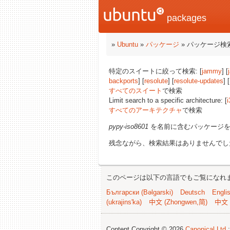
packages
»
Ubuntu
»
パッケージ
» パッケージ検
特定のスイートに絞って検索: [
jammy
] [
backports
] [
resolute
] [
resolute-updates
] [
すべてのスイート
で検索
Limit search to a specific architecture: [
i
すべてのアーキテクチャ
で検索
pypy-iso8601
を名前に含むパッケージ
残念ながら、検索結果はありませんでし
このページは以下の言語でもご覧になれ
Български (Bəlgarski)
Deutsch
Engli
(ukrajins'ka)
中文 (Zhongwen,简)
中文 
Content Copyright © 2026
Canonical Ltd.