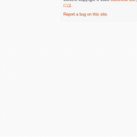
には
.
Report a bug on this site
.