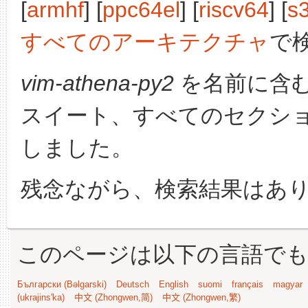
[
armhf
] [
ppc64el
] [
riscv64
] [
s
すべてのアーキテクチャ
で
vim-athena-py2
を名前に含
スイート、すべてのセクシ
しました。
残念ながら、検索結果はあ
このページは以下の言語で
Български (Bəlgarski)
Deutsch
English
suomi
français
magyar
(ukrajins'ka)
中文 (Zhongwen,简)
中文 (Zhongwen,繁)