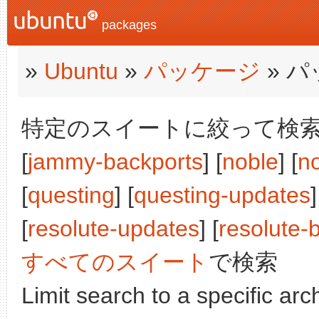
packages
»
Ubuntu
»
パッケージ
» 
特定のスイートに絞って検索:
[
jammy-backports
] [
noble
] [
n
[
questing
] [
questing-updates
]
[
resolute-updates
] [
resolute-
すべてのスイート
で検索
Limit search to a specific arch