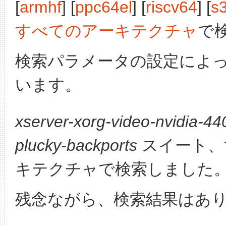
[
armhf
] [
ppc64el
] [
riscv64
] [
s
すべてのアーキテクチャ
で
検索パラメータの設定によ
います。
xserver-xorg-video-nvidia-44
plucky-backports
スイート、
キテクチャで検索しました
残念ながら、検索結果はあ