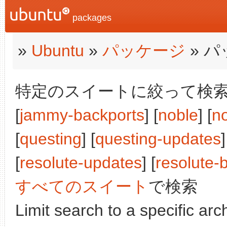
packages
»
Ubuntu
»
パッケージ
» 
特定のスイートに絞って検索:
[
jammy-backports
] [
noble
] [
n
[
questing
] [
questing-updates
]
[
resolute-updates
] [
resolute-
すべてのスイート
で検索
Limit search to a specific arch