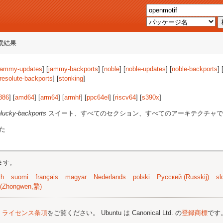
索結果
jammy-updates
] [
jammy-backports
] [
noble
] [
noble-updates
] [
noble-backports
] 
resolute-backports
] [
stonking
]
386
] [
amd64
] [
arm64
] [
armhf
] [
ppc64el
] [
riscv64
] [
s390x
]
plucky-backports
スイート、すべてのセクション、すべてのアーキテクチャで
た
ます。
sh
suomi
français
magyar
Nederlands
polski
Русский (Russkij)
sl
(Zhongwen,繁)
;
ライセンス条項
をご覧ください。 Ubuntu は Canonical Ltd. の
登録商標
です