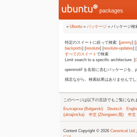
packages
»
Ubuntu
»
パッケージ
» パッケージ検
特定のスイートに絞って検索: [
jammy
] [
backports
] [
resolute
] [
resolute-updates
] [
すべてのスイート
で検索
Limit search to a specific architecture: [
i
openmotif
を名前に含むパッケージを、
残念ながら、検索結果はありませんでし
このページは以下の言語でもご覧になれ
Български (Bəlgarski)
Deutsch
Engli
(ukrajins'ka)
中文 (Zhongwen,简)
中文 
Content Copyright © 2026
Canonical Ltd.
には
.