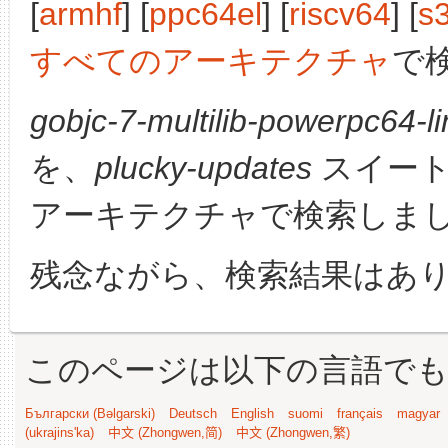
[
armhf
] [
ppc64el
] [
riscv64
] [
s
すべてのアーキテクチャ
で
gobjc-7-multilib-powerpc64-l
を、
plucky-updates
スイート
アーキテクチャで検索しま
残念ながら、検索結果はあ
このページは以下の言語で
Български (Bəlgarski)
Deutsch
English
suomi
français
magyar
(ukrajins'ka)
中文 (Zhongwen,简)
中文 (Zhongwen,繁)