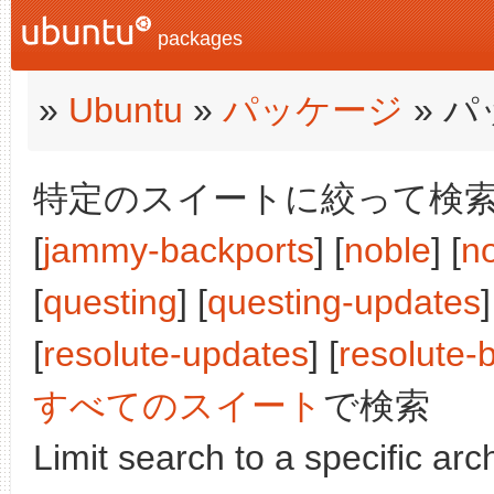
packages
»
Ubuntu
»
パッケージ
» 
特定のスイートに絞って検索:
[
jammy-backports
] [
noble
] [
n
[
questing
] [
questing-updates
]
[
resolute-updates
] [
resolute-
すべてのスイート
で検索
Limit search to a specific arch