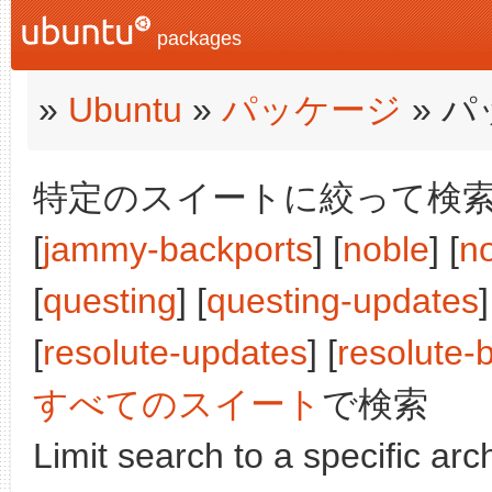
packages
»
Ubuntu
»
パッケージ
» 
特定のスイートに絞って検索:
[
jammy-backports
] [
noble
] [
n
[
questing
] [
questing-updates
]
[
resolute-updates
] [
resolute-
すべてのスイート
で検索
Limit search to a specific arch