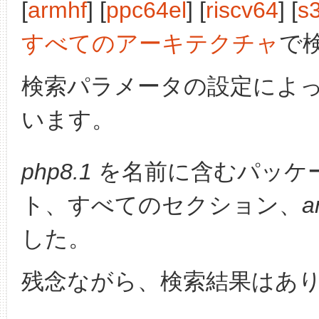
[
armhf
] [
ppc64el
] [
riscv64
] [
s
すべてのアーキテクチャ
で
検索パラメータの設定によ
います。
php8.1
を名前に含むパッケ
ト、すべてのセクション、
a
した。
残念ながら、検索結果はあ