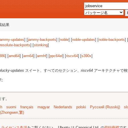
索結果
jammy-updates
] [
jammy-backports
] [
noble
] [
noble-updates
] [
noble-backports
] 
resolute-backports
] [
stonking
]
386
] [
amd64
] [
arm64
] [
armhf
] [
ppc64el
] [
riscv64
] [
s390x
]
plucky-updates
スイート、すべてのセクション、
riscv64
アーキテクチャで検
た
ます。
sh
suomi
français
magyar
Nederlands
polski
Русский (Russkij)
sl
(Zhongwen,繁)
;
ライセンス条項
をご覧ください。 Ubuntu は Canonical Ltd. の
登録商標
です