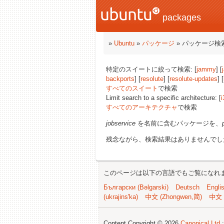
packages
»
Ubuntu
»
パッケージ
» パッケージ検
特定のスイートに絞って検索: [
jammy
] [
backports
] [
resolute
] [
resolute-updates
] [
すべてのスイート
で検索
Limit search to a specific architecture: [
i
すべてのアーキテクチャ
で検索
jobservice
を名前に含むパッケージを、
残念ながら、検索結果はありませんでし
このページは以下の言語でもご覧になれ
Български (Bəlgarski)
Deutsch
Engli
(ukrajins'ka)
中文 (Zhongwen,简)
中文 
Content Copyright © 2026
Canonical Ltd.