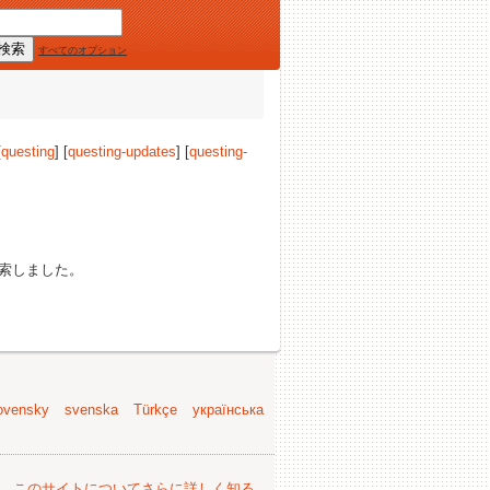
すべてのオプション
[
questing
] [
questing-updates
] [
questing-
索しました。
ovensky
svenska
Türkçe
українська
。
このサイトについてさらに詳しく知る