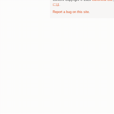
には
.
Report a bug on this site
.