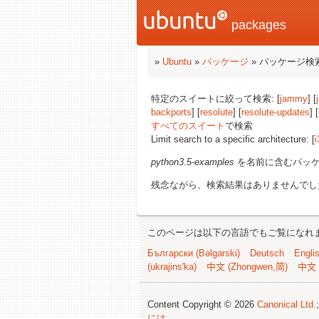
packages
»
Ubuntu
»
パッケージ
» パッケージ検
特定のスイートに絞って検索: [
jammy
] [
backports
] [
resolute
] [
resolute-updates
] [
すべてのスイート
で検索
Limit search to a specific architecture: [
i
python3.5-examples
を名前に含むパッ
残念ながら、検索結果はありませんでし
このページは以下の言語でもご覧になれ
Български (Bəlgarski)
Deutsch
Engli
(ukrajins'ka)
中文 (Zhongwen,简)
中文 
Content Copyright © 2026
Canonical Ltd.
には
.