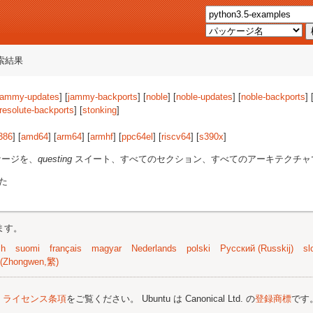
索結果
jammy-updates
] [
jammy-backports
] [
noble
] [
noble-updates
] [
noble-backports
] 
resolute-backports
] [
stonking
]
386
] [
amd64
] [
arm64
] [
armhf
] [
ppc64el
] [
riscv64
] [
s390x
]
ケージを、
questing
スイート、すべてのセクション、すべてのアーキテクチャ
た
ます。
sh
suomi
français
magyar
Nederlands
polski
Русский (Russkij)
sl
(Zhongwen,繁)
;
ライセンス条項
をご覧ください。 Ubuntu は Canonical Ltd. の
登録商標
です