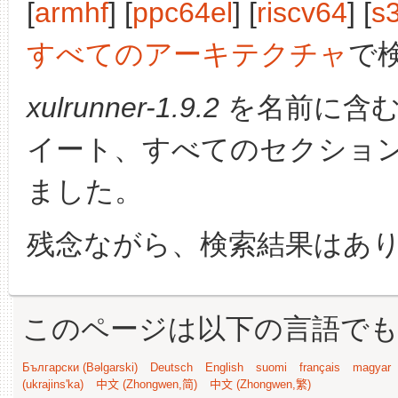
[
armhf
] [
ppc64el
] [
riscv64
] [
s
すべてのアーキテクチャ
で
xulrunner-1.9.2
を名前に含む
イート、すべてのセクショ
ました。
残念ながら、検索結果はあ
このページは以下の言語で
Български (Bəlgarski)
Deutsch
English
suomi
français
magyar
(ukrajins'ka)
中文 (Zhongwen,简)
中文 (Zhongwen,繁)