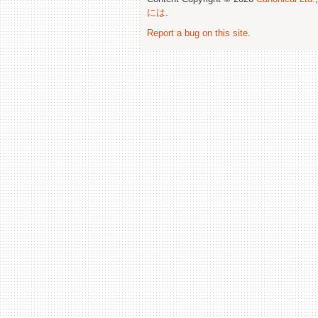
には
.
Report a bug on this site
.