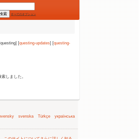
すべてのオプション
[questing] [
questing-updates
] [
questing-
検索しました。
ovensky
svenska
Türkçe
українська
。
このサイトについてさらに詳しく知る