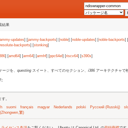
索結果
jammy-updates
] [
jammy-backports
] [
noble
] [
noble-updates
] [
noble-backports
] 
resolute-backports
] [
stonking
]
386
] [
amd64
] [
arm64
] [
armhf
] [
ppc64el
] [
riscv64
] [
s390x
]
ケージを、
questing
スイート、すべてのセクション、
i386
アーキテクチャで
た
ます。
sh
suomi
français
magyar
Nederlands
polski
Русский (Russkij)
sl
(Zhongwen,繁)
;
ライセンス条項
をご覧ください。 Ubuntu は Canonical Ltd. の
登録商標
です