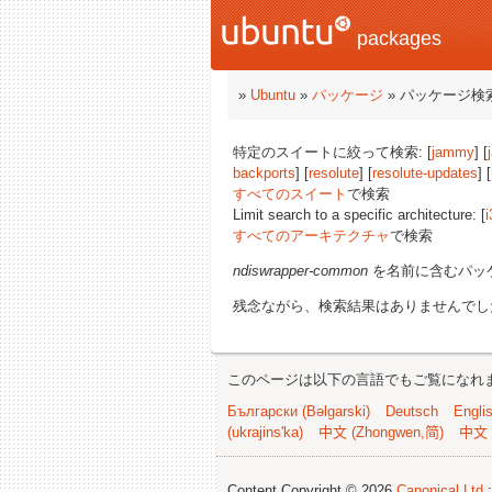
packages
»
Ubuntu
»
パッケージ
» パッケージ検
特定のスイートに絞って検索: [
jammy
] [
backports
] [
resolute
] [
resolute-updates
] [
すべてのスイート
で検索
Limit search to a specific architecture: [
i
すべてのアーキテクチャ
で検索
ndiswrapper-common
を名前に含むパッ
残念ながら、検索結果はありませんでし
このページは以下の言語でもご覧になれ
Български (Bəlgarski)
Deutsch
Engli
(ukrajins'ka)
中文 (Zhongwen,简)
中文 
Content Copyright © 2026
Canonical Ltd.