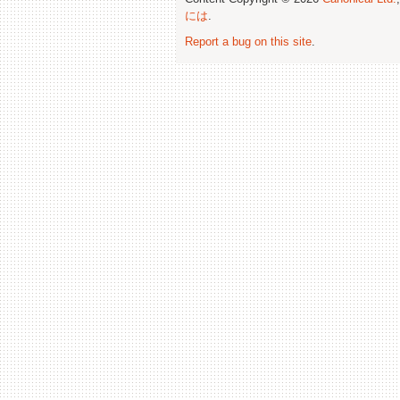
には
.
Report a bug on this site
.