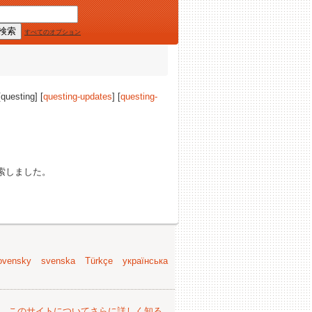
すべてのオプション
[questing] [
questing-updates
] [
questing-
索しました。
ovensky
svenska
Türkçe
українська
。
このサイトについてさらに詳しく知る