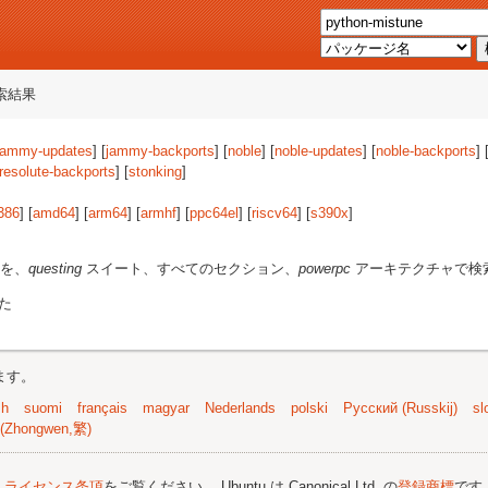
索結果
jammy-updates
] [
jammy-backports
] [
noble
] [
noble-updates
] [
noble-backports
] 
resolute-backports
] [
stonking
]
386
] [
amd64
] [
arm64
] [
armhf
] [
ppc64el
] [
riscv64
] [
s390x
]
を、
questing
スイート、すべてのセクション、
powerpc
アーキテクチャで検
た
ます。
sh
suomi
français
magyar
Nederlands
polski
Русский (Russkij)
sl
(Zhongwen,繁)
;
ライセンス条項
をご覧ください。 Ubuntu は Canonical Ltd. の
登録商標
です