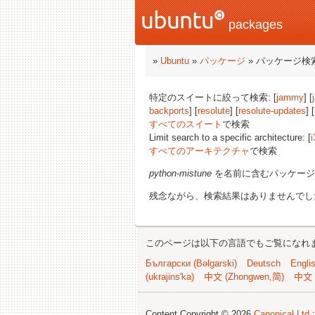
packages
»
Ubuntu
»
パッケージ
» パッケージ検
特定のスイートに絞って検索: [
jammy
] [
backports
] [
resolute
] [
resolute-updates
] [
すべてのスイート
で検索
Limit search to a specific architecture: [
i
すべてのアーキテクチャ
で検索
python-mistune
を名前に含むパッケージ
残念ながら、検索結果はありませんでし
このページは以下の言語でもご覧になれ
Български (Bəlgarski)
Deutsch
Engli
(ukrajins'ka)
中文 (Zhongwen,简)
中文 
Content Copyright © 2026
Canonical Ltd.