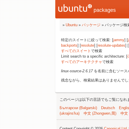
packages
»
Ubuntu
»
パッケージ
» パッケージ検
特定のスイートに絞って検索: [
jammy
] [
backports
] [
resolute
] [
resolute-updates
] [
すべてのスイート
で検索
Limit search to a specific architecture: [
i
すべてのアーキテクチャ
で検索
linux-source-2.6.17
を名前に含むソース
残念ながら、検索結果はありませんでし
このページは以下の言語でもご覧になれ
Български (Bəlgarski)
Deutsch
Engli
(ukrajins'ka)
中文 (Zhongwen,简)
中文 
Content Copyright © 2026
Canonical Ltd.