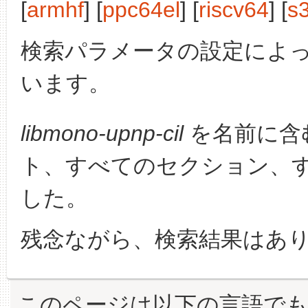
[
armhf
] [
ppc64el
] [
riscv64
] [
s
検索パラメータの設定によ
います。
libmono-upnp-cil
を名前に含
ト、すべてのセクション、
した。
残念ながら、検索結果はあ
このページは以下の言語で