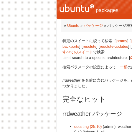
packages
»
Ubuntu
»
パッケージ
» パッケージ検
特定のスイートに絞って検索: [
jammy
] [
backports
] [
resolute
] [
resolute-updates
] [
すべてのスイート
で検索
Limit search to a specific architecture: [
i
検索パラメータの設定によって、
一部
の
rrdweather
を名前に含むパッケージを、
つかりました。
完全なヒット
rrdweather パッケージ
questing (25.10)
(admin): weather