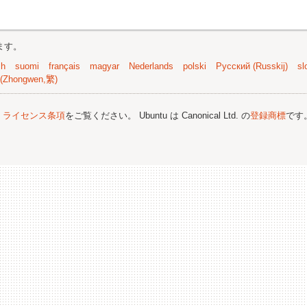
ます。
sh
suomi
français
magyar
Nederlands
polski
Русский (Russkij)
sl
(Zhongwen,繁)
;
ライセンス条項
をご覧ください。 Ubuntu は Canonical Ltd. の
登録商標
です