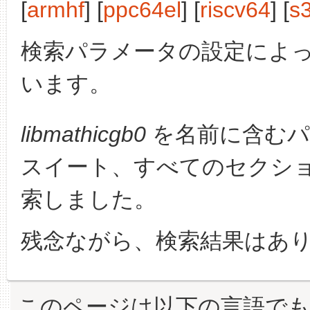
[
armhf
] [
ppc64el
] [
riscv64
] [
s
検索パラメータの設定によ
います。
libmathicgb0
を名前に含むパ
スイート、すべてのセクシ
索しました。
残念ながら、検索結果はあ
このページは以下の言語で