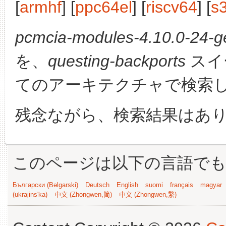
[
armhf
] [
ppc64el
] [
riscv64
] [
s
pcmcia-modules-4.10.0-24-ge
を、
questing-backports
スイ
てのアーキテクチャで検索
残念ながら、検索結果はあ
このページは以下の言語で
Български (Bəlgarski)
Deutsch
English
suomi
français
magyar
(ukrajins'ka)
中文 (Zhongwen,简)
中文 (Zhongwen,繁)